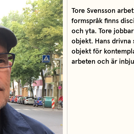
Tore Svensson arbetar
formspråk finns dis
och yta. Tore jobba
objekt. Hans drivna s
objekt för kontempla
arbeten och är inbjud