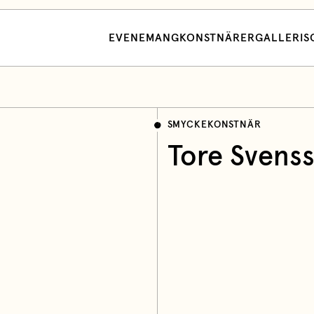
EVENEMANG
KONSTNÄRER
GALLERI
S
SMYCKEKONSTNÄR
Tore Svens