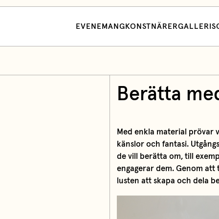
EVENEMANG
KONSTNÄRER
GALLERI
S
Berätta med
Med enkla material prövar vi
känslor och fantasi. Utgång
de vill berätta om, till exem
engagerar dem. Genom att ta
lusten att skapa och dela be