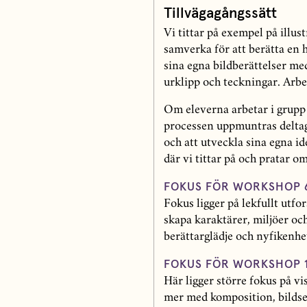
Tillvägagångssätt
Vi tittar på exempel på illus
samverka för att berätta en h
sina egna bildberättelser me
urklipp och teckningar. Arbet
Om eleverna arbetar i grupp
processen uppmuntras deltag
och att utveckla sina egna
där vi tittar på och pratar o
FOKUS FÖR WORKSHOP 6
Fokus ligger på lekfullt utfo
skapa karaktärer, miljöer oc
berättarglädje och nyfikenhet
FOKUS FÖR WORKSHOP 1
Här ligger större fokus på vi
mer med komposition, bildsek