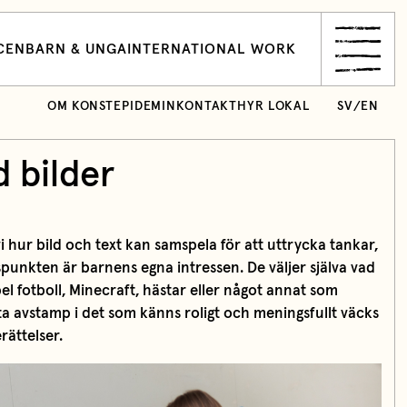
CEN
BARN & UNGA
INTERNATIONAL WORK
OM KONSTEPIDEMIN
KONTAKT
HYR LOKAL
SV
/
EN
 bilder
 hur bild och text kan samspela för att uttrycka tankar,
spunkten är barnens egna intressen. De väljer själva vad
pel fotboll, Minecraft, hästar eller något annat som
 avstamp i det som känns roligt och meningsfullt väcks
rättelser.