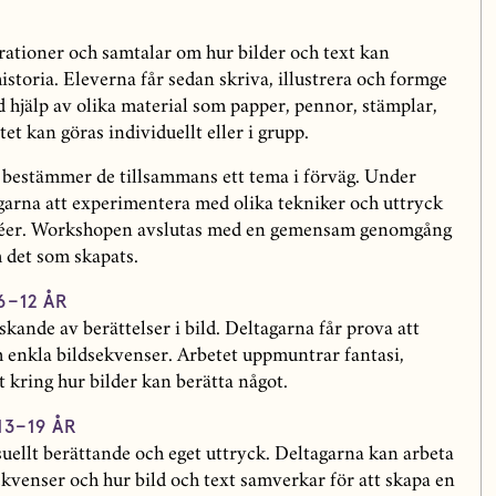
trationer och samtalar om hur bilder och text kan
istoria. Eleverna får sedan skriva, illustrera och formge
d hjälp av olika material som papper, pennor, stämplar,
et kan göras individuellt eller i grupp.
 bestämmer de tillsammans ett tema i förväg. Under
arna att experimentera med olika tekniker och uttryck
 idéer. Workshopen avslutas med en gemensam genomgång
m det som skapats.
–12 ÅR
rskande av berättelser i bild. Deltagarna får prova att
h enkla bildsekvenser. Arbetet uppmuntrar fantasi,
 kring hur bilder kan berätta något.
3–19 ÅR
suellt berättande och eget uttryck. Deltagarna kan arbeta
venser och hur bild och text samverkar för att skapa en