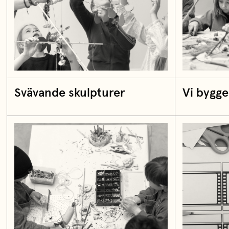
Svävande skulpturer
Vi bygge