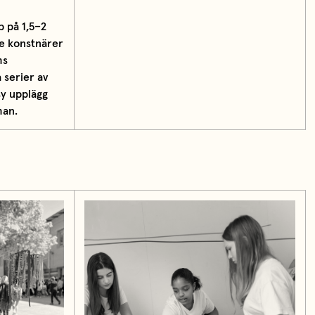
p på 1,5–2
e konstnärer
ms
 serier av
y upplägg
man.