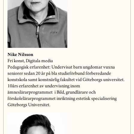
Nike Nilsson
Fri konst, Digitala media
Pedagogisk erfarenhet: Undervisat barn ungdomar vuxna
seniorer sedan 20
å
r på
bla studief
ö
rbund f
örberedande
konstskola samt konstnärlig fakultet vid Göteborgs universitet.
10
å
rs erfarenhet av undervisning inom
ämneslärarprogrammet i Bild, grundlärare och
förskolelärarprogrammet inriktning estetisk specialisering
Göteborgs Universitet.