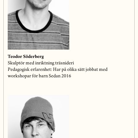
Teodor Sö
derberg
Skulpt
ör med inriktning träsnideri
Pedagogisk erfarenhet: Har på olika sä
tt jobbat med
workshopar f
ör barn Sedan 2016