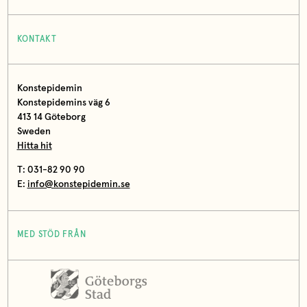
KONTAKT
Konstepidemin
Konstepidemins väg 6
413 14 Göteborg
Sweden
Hitta hit
T: 031-82 90 90
E:
info@konstepidemin.se
MED STÖD FRÅN