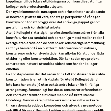
kopplingar till de lokala utbildningarna och konstlivet att hitta
kollegor och professionella utbyten.
Den nya inkommande kunskapen och erfarenheten av skapande
är nödvändigt att ta till vara, för att ge perspektiv på vår egen
konstsyn och för att brygga över det språkliga glappet genom
gestaltning och konstnärligt arbete.
Ateljé Kollegiet riktar sig till professionella konstnärer från alla
konstfält. Här ska samtalet och personliga mötet mellan redan i
Sverige etablerade och de som söker konstnärliga sammanhang
i sitt nya hemland få en plattform. Information om nätverk,
konstarenor och konstverkstäder kan utbytas för att underlätta
etablering eller konstproduktion. Där kan sedan nya projekt,
samarbeten, nätverk utvecklas sådant som händer kollegor
emellan.
På Konstepidemin där det redan finns 130 konstnärer från skilda
konstområden är en utmärkt plats för Ateljé Kollegiet där vi
inte bara har en ateljé utan också andra lokaler för tillfälliga
arrangemang. Sammanlagt har dessa konstnärer erfarenheter
och kontakter framför allt lokalt men också brett utanför
Göteborg. Genom våra publika verksamheter vill vi också ta
tillvara denna breddade kompetens och utveckla nya metoder
och tilltal för oss själva och i möten med deltagande och publik.