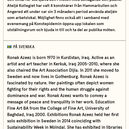
Ateljé Kollegiet har valt 4 konstnärer från Hammarkullen och
Angered att under var sin 3 månaders period använda ateljén
som arbetslokal. Möjlighet finns också att i samband med
evenemang på Konstepidemin öppna upp lokalen som
utställningsrum och bjuda in till och ta del av publika möten.
PÅ SVENSKA
Ronak Azeez is born 1970 in Kurdistan, Iraq. Active as an
artist and art teacher in Kerkuk, Iraq 2005-2010, where she
also chaired the Art Association Dijla. In 2011 she moved to
Sweden and now lives in Gothenburg. Ronak Azeez is
fascinated by nature. Her paintings often depict women
fighting for their rights and the human struggle against
dominance and war. Ronak Azeez wants to convey a
message of peace and tranquility in her work. Education
Fine Art BA from the College of Fine Art, University of
Baghdad, Iraq 2000. Exhibitions Ronak Azeez held her first
solo exhibition in Sweden in 2014 coinciding with
Sustainability Week in Mölndal. She has exhibited in libraries