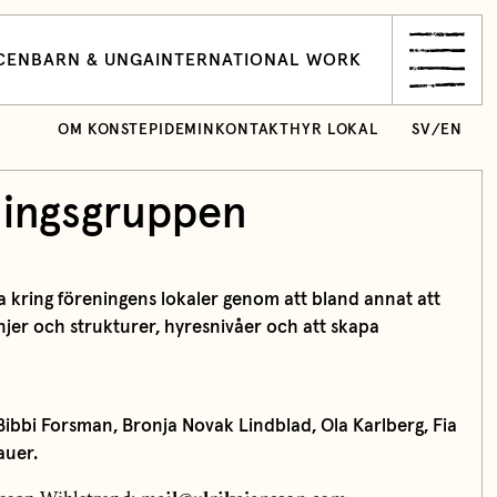
CEN
BARN & UNGA
INTERNATIONAL WORK
OM KONSTEPIDEMIN
KONTAKT
HYR LOKAL
SV
/
EN
ningsgruppen
a kring föreningens lokaler genom att bland annat att
injer och strukturer, hyresnivåer och att skapa
Bibbi Forsman, Bronja Novak Lindblad, Ola Karlberg, Fia
auer.