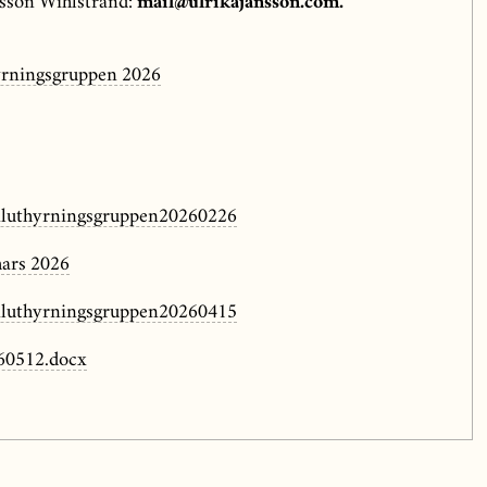
sson Wihlstrand:
mail@ulrikajansson.com.
rningsgruppen 2026
aluthyrningsgruppen20260226
ars 2026
aluthyrningsgruppen20260415
60512.docx