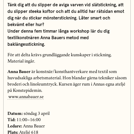
Tänk dig att du slipper de aviga varven vid slätstickning, att
du slipper steeka koftor och att du alltid har rätsidan emot
dig när du stickar mönsterstickning. Låter smart och
bekvämt eller hur?
Under denna fem timmar långa workshop lär du dig
textilkonstnären Anna Bauers metod med
baklängesstickning.
För att delta krävs grundläggande kunskaper i stickning.
Material ingår.
Anna Bauer
är konstnär/konsthantverkare med textil som
huvudsakliga arbetsmaterial. Hon blandar gärna tekniker såsom
broderi och linoleumtryck. Kursen äger rum i Annas egna ateljé
på Konstepidemin.
www.annabauer.se
Datum:
söndag 3 april
Tid:
11:00–16:00
Ledare:
Anna Bauer
Plats:
Ateljé 618