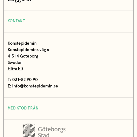
KONTAKT
Konstepidemin
Konstepidemins väg 6
413 14 Göteborg
Sweden
Hitta hit
T: 031-82 90 90
E:
info@konstepidemin.se
MED STÖD FRÅN