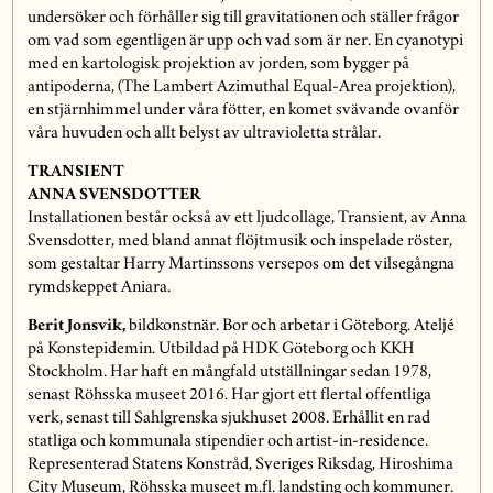
undersöker och förhåller sig till gravitationen och ställer frågor
om vad som egentligen är upp och vad som är ner. En cyanotypi
med en kartologisk projektion av jorden, som bygger på
antipoderna, (The Lambert Azimuthal Equal-Area projektion),
en stjärnhimmel under våra fötter, en komet svävande ovanför
våra huvuden och allt belyst av ultravioletta strålar.
TRANSIENT
ANNA SVENSDOTTER
Installationen består också av ett ljudcollage, Transient, av Anna
Svensdotter, med bland annat flöjtmusik och inspelade röster,
som gestaltar Harry Martinssons versepos om det vilsegångna
rymdskeppet Aniara.
Berit Jonsvik,
bildkonstnär. Bor och arbetar i Göteborg. Ateljé
på Konstepidemin. Utbildad på HDK Göteborg och KKH
Stockholm. Har haft en mångfald utställningar sedan 1978,
senast Röhsska museet 2016. Har gjort ett flertal offentliga
verk, senast till Sahlgrenska sjukhuset 2008. Erhållit en rad
statliga och kommunala stipendier och artist-in-residence.
Representerad Statens Konstråd, Sveriges Riksdag, Hiroshima
City Museum, Röhsska museet m.fl. landsting och kommuner.