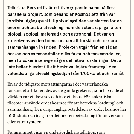
Telluriska Perspektiv är ett övergripande namn på flera
parallella projekt, som behandlar Kosmos sett från vår
jordiska utgångspunkt. Upplysningstiden var starten för en
enorm och snabb utveckling inom de vetenskapliga fälten
biologi, zoologi, matematik och astronomi. Det var en
konsekvens av den tidens önskan att förstå och förklara
sammanhangen i världen. Projekten utgår från en sådan
önskan och sammanställer olika fakta och tankemodeller,
men försöker inte avge några definitiva förklaringar. Det är
inte heller bundet till att beskriva linjära framsteg i den
vetenskapliga utvecklingskedjan från 1700-talet och framåt.
En av de tidigaste motsättningarna i det västerländska
tänkandet artikulerades av de gamla grekerna, som hävdade att
världen var ett kosmos och inte ett kaos. För-sokratiska
filosofer använde ordet kosmos för att beteckna ”ordning” och
sammanhang. Den ursprungliga betydelsen av ordet kosmos har
förändrats och idag är ordet mer en beteckning för universum
eller yttre rymden.
Pannrummet visar en underjordisk installation, som