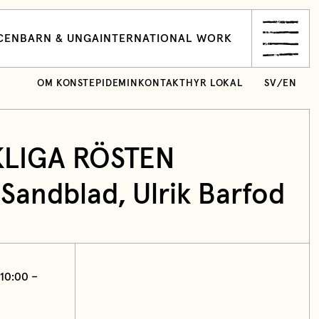
CEN
BARN & UNGA
INTERNATIONAL WORK
OM KONSTEPIDEMIN
KONTAKT
HYR LOKAL
SV
/
EN
LIGA RÖSTEN
 Sandblad
, Ulrik Barfod
 10:00 –