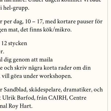
ka närmare. Under dagen kommer vi både
 i hel-grupp.
r per dag, 10 – 17, med kortare pauser för
en mat, det finns kök/mikro.
12 stycken
r.
 dig genom att maila
 och skriv några korta rader om din
 vill göra under workshopen.
r Sandblad, skådespelare, dramatiker, och
t Ulrik Barfod, från CAIRH, Centre
onal Roy Hart.