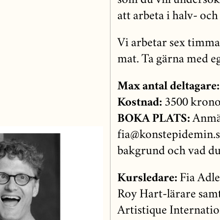
som du vill undersö
att arbeta i halv- och
Vi arbetar sex timma
mat. Ta gärna med eg
Max antal deltagare:
Kostnad:
3500 krono
BOKA PLATS:
Anmäl
fia@konstepidemin.se
bakgrund och vad du
Kursledare:
Fia Adle
Roy Hart-lärare sam
Artistique Internati