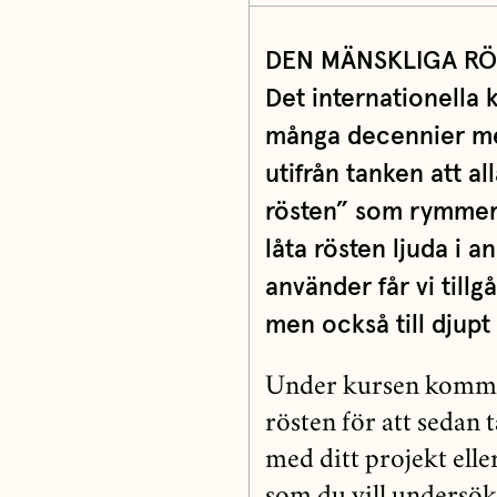
DEN MÄNSKLIGA R
Det internationella
många decennier me
utifrån tanken att all
rösten” som rymmer 
låta rösten ljuda i a
använder får vi tillg
men också till djupt 
Under kursen kommer
rösten för att sedan 
med ditt projekt elle