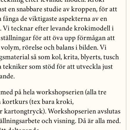
 teckning efter levande modell. Kroki
st en snabbare studie av kroppen, för att
 fånga de viktigaste aspekterna av en
se. Vi tecknar efter levande krokimodell i
ställningar för att öva upp förmågan att
volym, rörelse och balans i bilden. Vi
smaterial så som kol, krita, blyerts, tusch
 tekniker som stöd för att utveckla just
nande.
 med på hela workshopserien (alla tre
a kortkurs (tex bara kroki,
r kartongtryck). Workshopserien avslutas
lningsarbete och visning. Då är alla med.