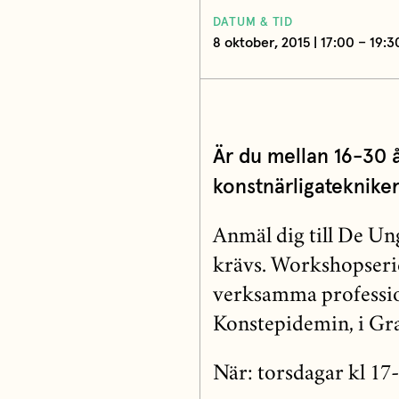
DATUM & TID
8 oktober, 2015 | 17:00 – 19:3
Är du mellan 16-30 å
konstnärligateknike
Anmäl dig till De U
krävs. Workshopserie
verksamma professio
Konstepidemin, i Gra
När: torsdagar kl 17