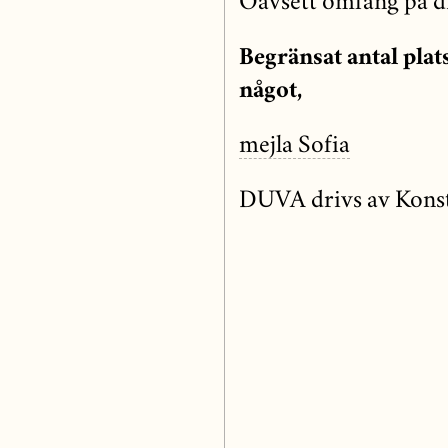
Oavsett omfång på di
Begränsat antal plat
något,
mejla Sofia
DUVA drivs av Konst