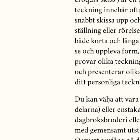
croquis`skiss ) är en
teckning innebär ofta
snabbt skissa upp och
ställning eller rörel
både korta och långa 
se och uppleva form, 
provar olika teckning
och presenterar olika
ditt personliga teck
Du kan välja att vara
delarna) eller enstak
dagbroksbroderi elle
med gemensamt utstäl