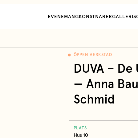
EVENEMANG
KONSTNÄRER
GALLERI
S
ÖPPEN VERKSTAD
DUVA – De 
—
Anna Bau
Schmid
PLATS
Hus 10