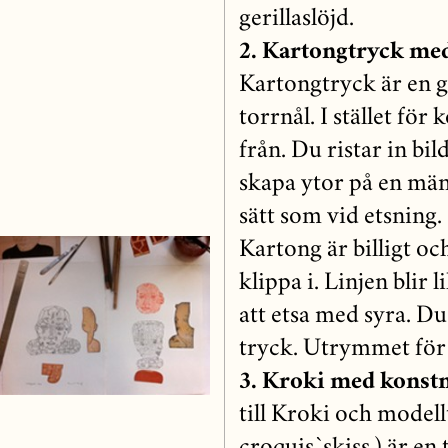
gerillaslöjd.
2. Kartongtryck me
Kartongtryck är en g
torrnål. I stället fö
från. Du ristar in bi
skapa ytor på en män
sätt som vid etsning
Kartong är billigt och
klippa i. Linjen blir 
att etsa med syra. Du
tryck. Utrymmet för 
3. Kroki med konst
till Kroki och model