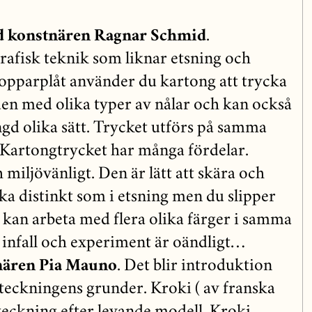
d konstnären Ragnar Schmid
.
rafisk teknik som liknar etsning och
r kopparplåt använder du kartong att trycka
lden med olika typer av nålar och kan också
gd olika sätt. Trycket utförs på samma
. Kartongtrycket har många fördelar.
 miljövänligt. Den är lätt att skära och
lika distinkt som i etsning men du slipper
 kan arbeta med flera olika färger i samma
infall och experiment är oändligt…
nären Pia Mauno
. Det blir introduktion
lteckningens grunder. Kroki ( av franska