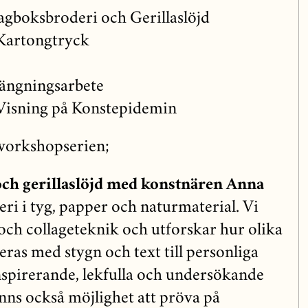
agboksbroderi och Gerillaslöjd
Kartongtryck
ngningsarbete
 Visning på Konstepidemin
 workshopserien;
ch gerillaslöjd med konstnären Anna
ri i tyg, papper och naturmaterial. Vi
ch collageteknik och utforskar hur olika
ras med stygn och text till personliga
spirerande, lekfulla och undersökande
inns också möjlighet att pröva på