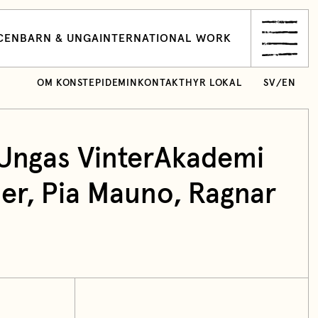
CEN
BARN & UNGA
INTERNATIONAL WORK
OM KONSTEPIDEMIN
KONTAKT
HYR LOKAL
SV
/
EN
Ungas VinterAkademi
er
,
Pia Mauno
,
Ragnar