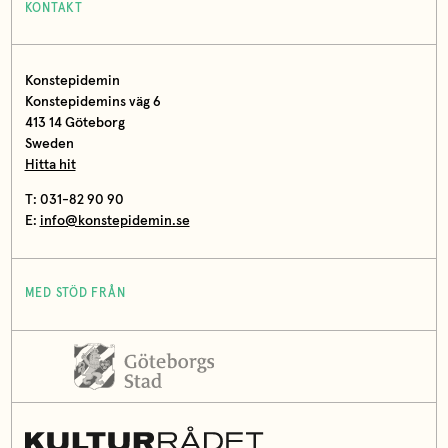
KONTAKT
Konstepidemin
Konstepidemins väg 6
413 14 Göteborg
Sweden
Hitta hit
T: 031-82 90 90
E:
info@konstepidemin.se
MED STÖD FRÅN