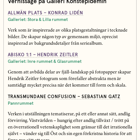
Vernissage på Galleri Konstepidemin
ALLMÄN PLATS – KONRAD LIDÉN
Galleriet: Stora & Lilla rummet
Verk som är inspirerade av olika platsgestaltningar i tecknade
bilder. De skapar någon typ av gemensam miljö, oprecist
inspirerad av bakgrundsdetaljer från seriealbum.
ABISKO 1:1 – HENDRIK ZEITLER
Galleriet: Inre rummet & Glasrummet
Genom att avbilda delar av fjäll-landskap på fotopapper skapar
Hendrik Zeitler fotogram som förefaller abstrakta men är
samtidigt mycket precisa när det kommer till form och skala.
TRANSMUNDANE CONFUSION – SEBASTIAN GATZ
Pannrummet
Verken i utställningen tematiserar, på ett eller annat sätt, andlig
förvirring. Västvärlden – hungrig efter andlig tillväxt / trött på
en överrationell vetenskaplighet som gränsar till det irrationella
självt – vänder sig till Öst och sin egen förkristna historia för att