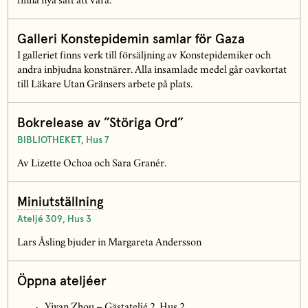
finna nya sätt att vara.
Galleri Konstepidemin samlar för Gaza
I galleriet finns verk till försäljning av Konstepidemiker och
andra inbjudna konstnärer. Alla insamlade medel går oavkortat
till Läkare Utan Gränsers arbete på plats.
Bokrelease av ”Störiga Ord”
BIBLIOTHEKET, Hus 7
Av Lizette Ochoa och Sara Granér.
Miniutställning
Ateljé 309, Hus 3
Lars Åsling bjuder in Margareta Andersson
Öppna ateljéer
Yiyan Zhou – Gästateljé 2, Hus 2