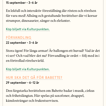
15 september • 3-6 år
En lekfull och interaktiv föreställning där rösten och rörelsen
får vara med! Allsång och gestaltande berättelser där vi korsar
strumpor, dinosaurier, sånger och elefanter.
Köp biljett via Kulturpunkten.
FÖRVANDLING
22 september • 3-6 år
Stora ögon! För långa armar! Är ballongen ett huvud? Vad är det
vi ser? Och vad blev det nu? Förvandling är ordet – följ med in i
en förtrollad rörelsevärld.
Köp biljett via Kulturpunkten.
HUR SKA DET GÅ FÖR BABETTE?
29 september • 6-12 år
Den färgstarka berättelsen om Babette badar i musik, cirkus
och frihetslängtan. Här spelas på saxofoner, dragspel,
känslosträngar och frukostservisen.