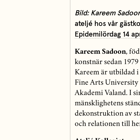
Bild: Kareem Sadoo
ateljé hos vår gäst
Epidemilördag 14 apr
Kareem Sadoon
, fö
konstnär sedan 1979 
Kareem är utbildad i 
Fine Arts University
Akademi Valand. I si
mänsklighetens stän
dekonstruktion av st
och relationen till 