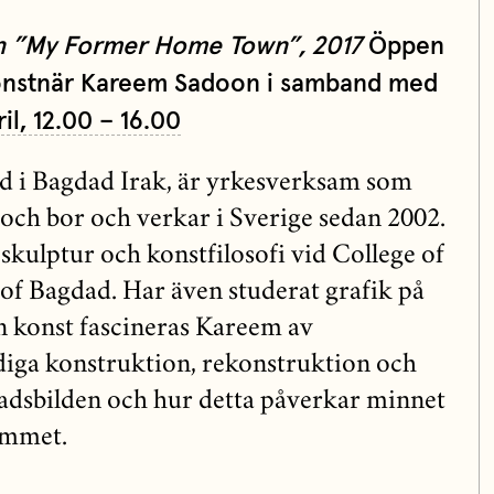
n ”My Former Home Town”, 2017
Öppen
konstnär Kareem Sadoon i samband med
il, 12.00 – 16.00
dd i Bagdad Irak, är yrkesverksam som
och bor och verkar i Sverige sedan 2002.
skulptur och konstfilosofi vid College of
 of Bagdad. Har även studerat grafik på
n konst fascineras Kareem av
diga konstruktion, rekonstruktion och
adsbilden och hur detta påverkar minnet
hemmet.