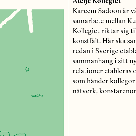
Ateljé Kollegiet
Kareem Sadoon är vår 
samarbete mellan Kul
Kollegiet riktar sig t
konstfält. Här ska s
redan i Sverige etab
sammanhang i sitt ny
relationer etableras
som händer kollegor
nätverk, konstarenor