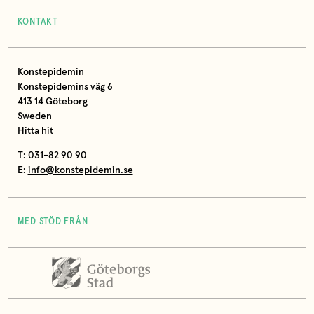
KONTAKT
Konstepidemin
Konstepidemins väg 6
413 14 Göteborg
Sweden
Hitta hit
T: 031-82 90 90
E:
info@konstepidemin.se
MED STÖD FRÅN