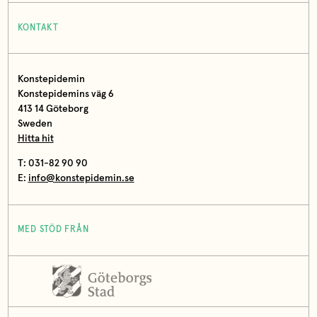
KONTAKT
Konstepidemin
Konstepidemins väg 6
413 14 Göteborg
Sweden
Hitta hit
T: 031-82 90 90
E:
info@konstepidemin.se
MED STÖD FRÅN