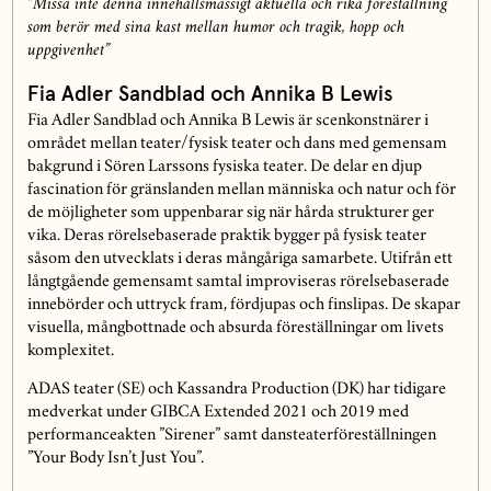
”Missa inte denna innehållsmässigt aktuella och rika föreställning
som berör med sina kast mellan humor och tragik, hopp och
uppgivenhet”
Fia Adler Sandblad och Annika B Lewis
Fia Adler Sandblad och Annika B Lewis är scenkonstnärer i
området mellan teater/fysisk teater och dans med gemensam
bakgrund i Sören Larssons fysiska teater. De delar en djup
fascination för gränslanden mellan människa och natur och för
de möjligheter som uppenbarar sig när hårda strukturer ger
vika. Deras rörelsebaserade praktik bygger på fysisk teater
såsom den utvecklats i deras mångåriga samarbete. Utifrån ett
långtgående gemensamt samtal improviseras rörelsebaserade
innebörder och uttryck fram, fördjupas och finslipas. De skapar
visuella, mångbottnade och absurda föreställningar om livets
komplexitet.
ADAS teater (SE) och Kassandra Production (DK) har tidigare
medverkat under GIBCA Extended 2021 och 2019 med
performanceakten ”Sirener” samt dansteaterföreställningen
”Your Body Isn’t Just You”.