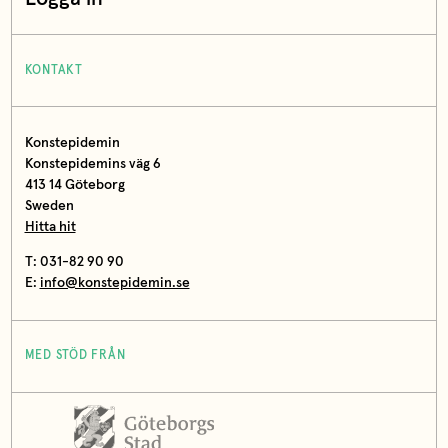
KONTAKT
Konstepidemin
Konstepidemins väg 6
413 14 Göteborg
Sweden
Hitta hit
T: 031-82 90 90
E:
info@konstepidemin.se
MED STÖD FRÅN