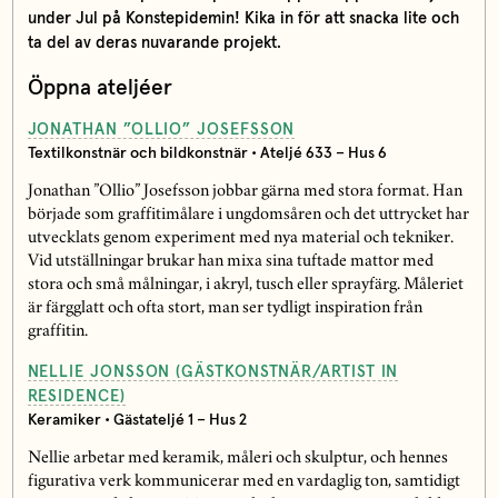
under Jul på Konstepidemin! Kika in för att snacka lite och
ta del av deras nuvarande projekt.
Öppna ateljéer
JONATHAN ”OLLIO” JOSEFSSON
Textilkonstnär och bildkonstnär • Ateljé 633 – Hus 6
Jonathan ”Ollio” Josefsson jobbar gärna med stora format. Han
började som graffitimålare i ungdomsåren och det uttrycket har
utvecklats genom experiment med nya material och tekniker.
Vid utställningar brukar han mixa sina tuftade mattor med
stora och små målningar, i akryl, tusch eller sprayfärg. Måleriet
är färgglatt och ofta stort, man ser tydligt inspiration från
graffitin.
NELLIE JONSSON (GÄSTKONSTNÄR/ARTIST IN
RESIDENCE)
Keramiker • Gästateljé 1 – Hus 2
Nellie arbetar med keramik, måleri och skulptur, och hennes
figurativa verk kommunicerar med en vardaglig ton, samtidigt