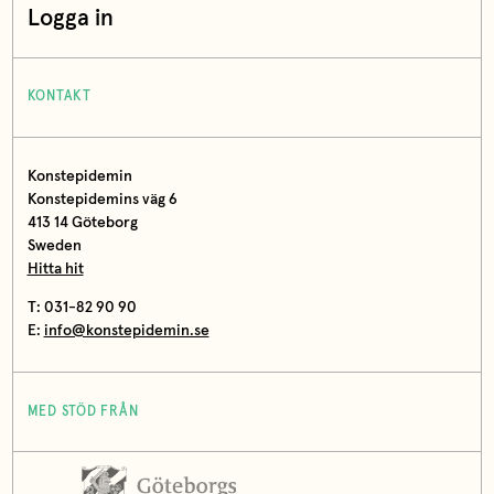
Logga in
KONTAKT
Konstepidemin
Konstepidemins väg 6
413 14 Göteborg
Sweden
Hitta hit
T: 031-82 90 90
E:
info@konstepidemin.se
MED STÖD FRÅN