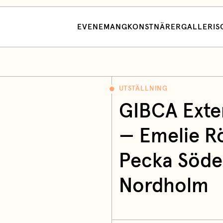
EVENEMANG
KONSTNÄRER
GALLERI
S
UTSTÄLLNING
GIBCA Exte
— Emelie Rö
Pecka Söde
Nordholm