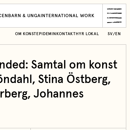
CEN
BARN & UNGA
INTERNATIONAL WORK
OM KONSTEPIDEMIN
KONTAKT
HYR LOKAL
SV
/
EN
nded: Samtal om konst
ndahl, Stina Östberg,
rberg, Johannes