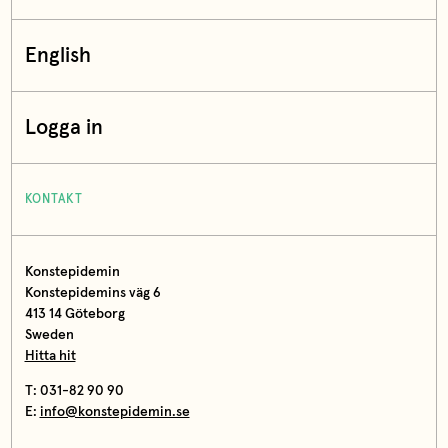
English
Logga in
KONTAKT
Konstepidemin
Konstepidemins väg 6
413 14 Göteborg
Sweden
Hitta hit
T: 031-82 90 90
E:
info@konstepidemin.se