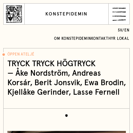
KONSTEPIDEMIN
SV
/
EN
OM KONSTEPIDEMIN
KONTAKT
HYR LOKAL
ÖPPEN ATELJÉ
TRYCK TRYCK HÖGTRYCK
—
Åke Nordström
,
Andreas
Korsár
,
Berit Jonsvik
,
Ewa Brodin
,
Kjellåke Gerinder
, Lasse Fernell