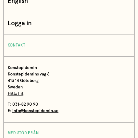
English
Logga in
KONTAKT
Konstepidemin
Konstepidemins väg 6
413 14 Göteborg
Sweden
Hitta hit
T: 031-82 90 90
E:
info@konstepidemin.se
MED STÖD FRÅN