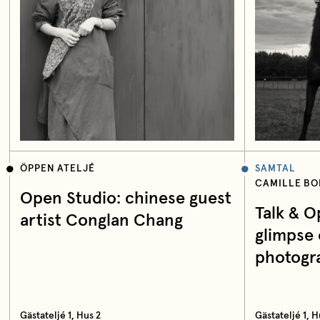
ÖPPEN ATELJÉ
SAMTAL
CAMILLE B
Open Studio: chinese guest
Talk & O
artist Conglan Chang
glimpse 
photogr
Gästateljé 1, Hus 2
Gästateljé 1, H