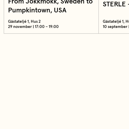
From Jokkmokk, Sweden to
STERLE 
Pumpkintown, USA
Gästateljé 1, Hus 2
Gästateljé 1, H
29 november | 17:00 – 19:00
10 september |