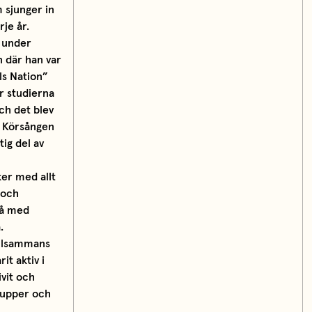
 sjunger in
je år.
s under
 där han var
ls Nation”
r studierna
ch det blev
 Körsången
tig del av
er med allt
 och
så med
.
illsammans
it aktiv i
ivit och
rupper och