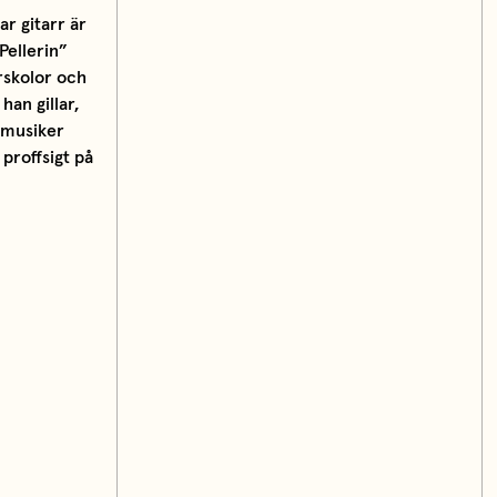
ar gitarr är
Pellerin”
rskolor och
han gillar,
 musiker
 proffsigt på