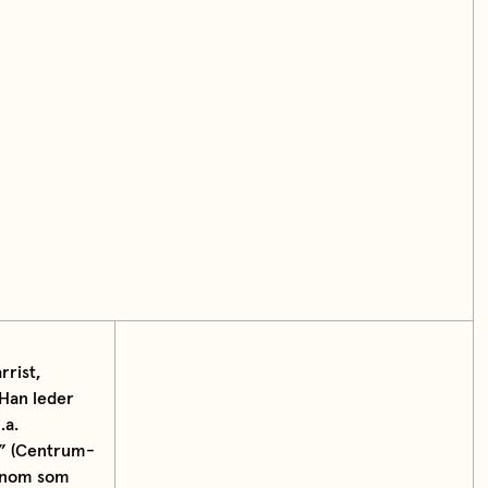
rrist,
 Han leder
.a.
” (Centrum-
honom som