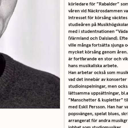
körledare för ”Rabalder” som
våren vid Näckrosdammen var
Intresset för körsång väckte
studieåren på Musikhögskolan
med i studentnationen ”Väda
(Värmland och Dalsland). Efte
ville många fortsätta sjunga o
mycket körsång genom åren.
är fortfarande en stor och vik
hans musikaliska arbete.
Han arbetar också som musik
vad det innebär av konserter
studioinspelningar, men ock
lättsamma uppsättningar, bl.a
”Manschetter & kupletter” t
med Eskil Persson. Han har var
popsvängen, spelat blues, skr
arrangerat för andra musikg
jobbat som studiomusiker.