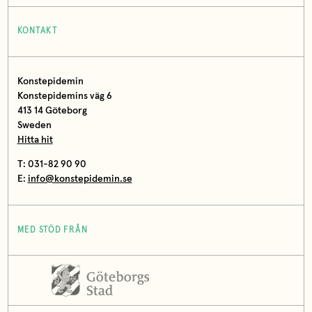
KONTAKT
Konstepidemin
Konstepidemins väg 6
413 14 Göteborg
Sweden
Hitta hit
T: 031-82 90 90
E:
info@konstepidemin.se
MED STÖD FRÅN