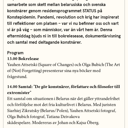
samarbete som skett mellan belarusiska och svenska
konstnärer genom residensprogrammet STATUS på
Konstepidemin. Pandemi, revolution och krig har inspirerat
till reflektioner om platsen – var vi nu befinner oss och vart
vi är på väg – som människor, var än vårt hem är. Denna
eftermiddag bjuds ni in till bokrelesease, dokumentärvisning
och samtal med deltagande konstnärer.
Program
13.00 Bokrelease
Yauhen Attsetski (Square of Changes) och Olga Bubich (The Art
of (Not) Forgetting) presenterar sina nya böcker med
frågestund.
14.00 Samtal: ”De gör konstnärer, författare och filosofer till
extremister”
Ett samtal om situationen i Belarus när det gäller yttrandefrihet
och förföljelse mot det fria kulturlivet i Belarus. Med juristen
Siarhiej Zikratsky (Belarus/Polen), Yauhen Attsetski fotograf,
Olga Bubich fotograf, Tatiana Dzivakova
skådespelare. Modereras av Johan och Kajsa Öberg.