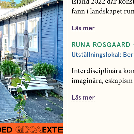
Island 2022 där kons
fann i landskapet runt
Läs mer
RUNA ROSGAARD 
Utställningslokal: B
Interdisciplinära ko
imaginära, eskapism o
Läs mer