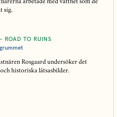
tnärerna arbetade med vattnet som de
 sig.
– ROAD TO RUINS
ergrummet
nstnären Rosgaard undersöker det
ch historiska låtsasbilder.