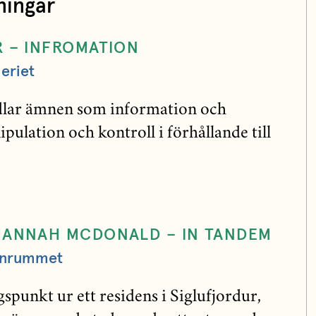
ningar
R – INFROMATION
leriet
dlar ämnen som information och
ulation och kontroll i förhållande till
HANNAH MCDONALD – IN TANDEM
annrummet
spunkt ur ett residens i Siglufjordur,