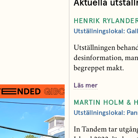
Aktuella utställ
HENRIK RYLANDE
Utställningslokal: Gal
Utställningen behan
desinformation, manip
begreppet makt.
Läs mer
MARTIN HOLM & 
Utställningslokal: P
In Tandem tar utgång