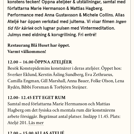
konstens tecken! Öppna ateljéer & utställningar, samtal med
författarna Marie Hermanson & Mattias Hagberg.
Performance med Anna Gustavsson & Michele Collins. Allas
Ateljé har öppen verkstad med jultema. Vi visar filmen
Ingen
tid för kärlek
och lugnar pulsen med Vintermeditation.
Julmys med eldning & korvgrillning. Fri entré!
Restaurang Blå Huset har öppet.
Varmt välkommen!
12.00 – 16.00 ÖPPNA ATELJÉER
Besök Konstepidemins konstnärer i deras ateljéer. Öppet hos:
Sverker Eklund, Kerstin Åsling Sundberg, Eva Zethraeus,
Camilla Engman, Gill Marshall, Anna Bauer, Folke Olson, Lena
Rydén, Bibbi Forsman & Torbjörn Steijner.
12.00- 12.45
ETT EGET RUM
Samtal med författarna Marie Hermanson och Mattias
Hagberg om det fysiska och mentala rum där konstnärens
arbete försiggår. Begränsat antal platser. Insläpp 11.45. Plats:
Ateljé 201.
Läs mer
12.00 – 15.00 ALLAS ATELJÉ