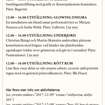
Samlingsutställning med grafik av Konstepidemins konstnärer.
Plats: Bageriet.
12.00 – 16.00 UTSTÄLLNING: GLOWING ENIGMA
En installation om bland annat performativitet av Miriam
Hansen och Sasha Waltå. Plats: Galleriet.
Läs mer
12.00 – 16.00 UTSTÄLLNING: UNDERJORD
Christian Bjärgö och Martin Skimutis undersöker platsens
konstitution med frågan; vad händer när platsbundna
egenskaper träder över gränserna och går in i varandra? Plats:
Pannrummet.
Läs mer
12.00 – 16.00 UTSTÄLLNING: RÖTT RUM
Lina Ikse visar delar av sitt senaste arbete, en serie självporträtt
tagna med en gammal polaroidkamera. Plats: Blå Huset.
Här finns mer info om aktiviteterna
[eo_events ondate=”2017-12-09″ venue=”ateljeerna, atelje-
201″]
[eo_events ondate=”2017-12-09″ venue=”hus-10, hus-6-move-