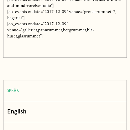
and-mind-rorelsestudio”]
[eo_events ondate=”2017-12-09″ venue=”grona-rummet-2,
bageriet”]
[eo_events ondate=”2017-12-09″
venue=”galleriet,pannrummet,bergrummet,bla-
huset,glasrummet”]
SPRÅK
English