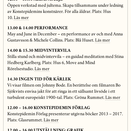
Öppen verkstad med jultema. Skapa tillsammans under ledning
av Konstepidemins konstnärer. För alla åldrar. Plats: Hus
10.
Läs mer
13.00 & 14.00 PERFORMANCE
May and June in December
–
en performance av och med Anna
Gustavsson & Michele Collins. Plats: Blå Huset.
Läs mer
14.00 & 15.30 MIDVINTERVILA
Stilla stund och midvintervila – en guidad meditation med Stina
Hedberg Karlberg. Plats: Hus 6, Move and Mind
Rörelsestudio.
Läs mer
14.30
INGEN TID FÖR KÄRLEK
Vi visar filmen om Johnny Bode. En berättelse om filmaren Bo
Sjökvists envisa jakt för att ringa in ett sällsamt livsöde i ett
turbulent europeiskt 1900-tal. Plats: Gröna Rummet.
Läs mer
12.00 – 16.00 KONSTEPIDEMIN FÖRLAG
Konstepidemin Förlag presenterar utgivna böcker 2013 – 2017.
Plats: Glasrummet.
Läs mer
12.00 – 16.00 UTSTÄLLNING: GRAFIK