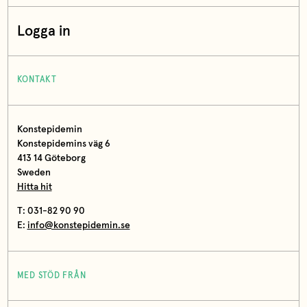
Logga in
KONTAKT
Konstepidemin
Konstepidemins väg 6
413 14 Göteborg
Sweden
Hitta hit
T: 031-82 90 90
E:
info@konstepidemin.se
MED STÖD FRÅN