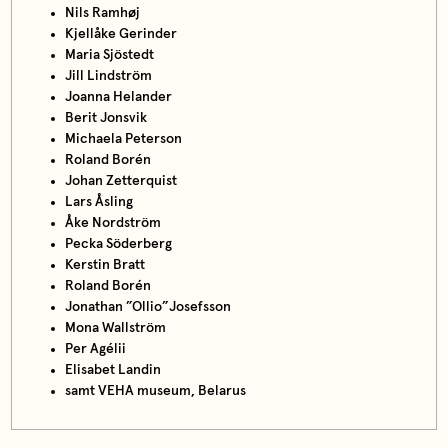
Nils Ramhøj
Kjellåke Gerinder
Maria Sjöstedt
Jill Lindström
Joanna Helander
Berit Jonsvik
Michaela Peterson
Roland Borén
Johan Zetterquist
Lars Åsling
Åke Nordström
Pecka Söderberg
Kerstin Bratt
Roland Borén
Jonathan ”Ollio”Josefsson
Mona Wallström
Per Agélii
Elisabet Landin
samt VEHA museum, Belarus