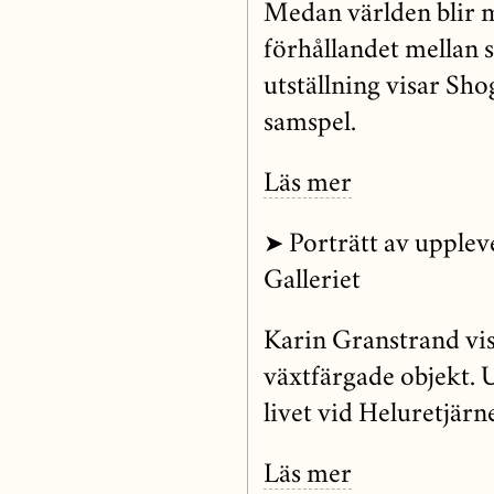
Medan världen blir m
förhållandet mellan 
utställning visar Sh
samspel.
Läs mer
➤ Porträtt av upplev
Galleriet
Karin Granstrand visa
växtfärgade objekt. U
livet vid Heluretjärne
Läs mer