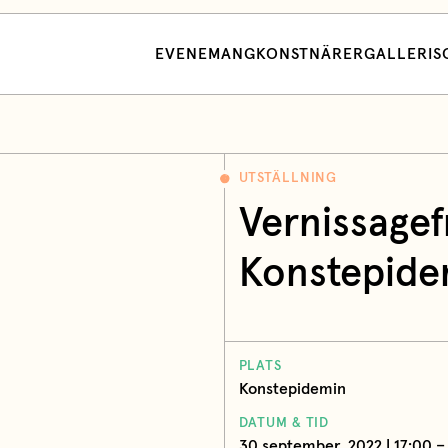
EVENEMANG
KONSTNÄRER
GALLERI
S
UTSTÄLLNING
Vernissagef
Konstepide
PLATS
Konstepidemin
DATUM & TID
30 september, 2022 | 17:00 –