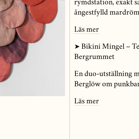
rymdstation, exakt s
ångestfylld mardröm
Läs mer
➤ Bikini Mingel – T
Bergrummet
En duo-utställning 
Berglöw om punkband
Läs mer