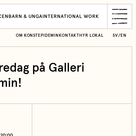
CEN
BARN & UNGA
INTERNATIONAL WORK
OM KONSTEPIDEMIN
KONTAKT
HYR LOKAL
SV
/
EN
redag på Galleri
min!
 20:00