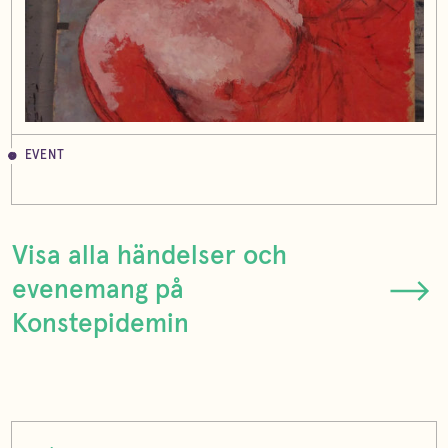
EVENT
Visa alla händelser och
evenemang på
Konstepidemin