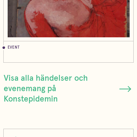
EVENT
Visa alla händelser och
evenemang på
Konstepidemin