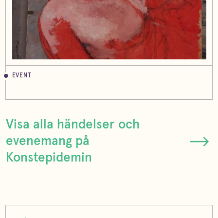
EVENT
Visa alla händelser och
evenemang på
Konstepidemin