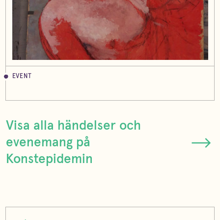
EVENT
Visa alla händelser och
evenemang på
Konstepidemin