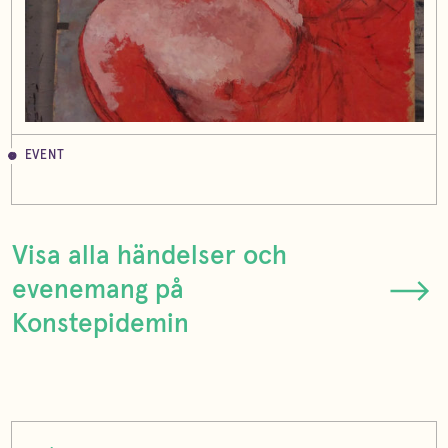
EVENT
Visa alla händelser och
evenemang på
Konstepidemin