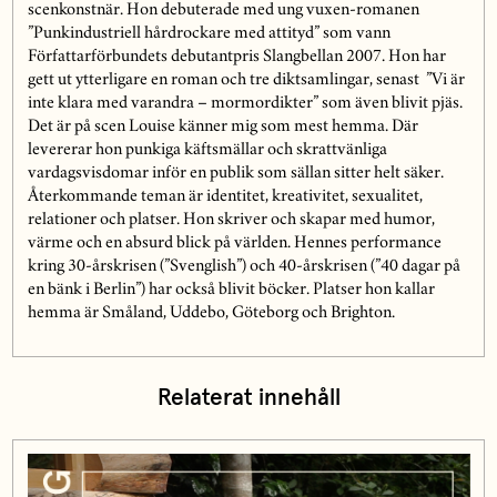
scenkonstnär. Hon debuterade med ung vuxen-romanen
”Punkindustriell hårdrockare med attityd” som vann
Författarförbundets debutantpris Slangbellan 2007. Hon har
gett ut ytterligare en roman och tre diktsamlingar, senast ”Vi är
inte klara med varandra – mormordikter” som även blivit pjäs.
Det är på scen Louise känner mig som mest hemma. Där
levererar hon punkiga käftsmällar och skrattvänliga
vardagsvisdomar inför en publik som sällan sitter helt säker.
Återkommande teman är identitet, kreativitet, sexualitet,
relationer och platser. Hon skriver och skapar med humor,
värme och en absurd blick på världen. Hennes performance
kring 30-årskrisen (”Svenglish”) och 40-årskrisen (”40 dagar på
en bänk i Berlin”) har också blivit böcker. Platser hon kallar
hemma är Småland, Uddebo, Göteborg och Brighton.
Relaterat innehåll