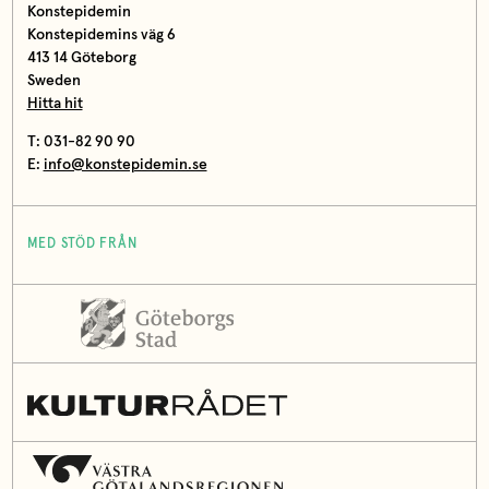
Konstepidemin
Konstepidemins väg 6
413 14 Göteborg
Sweden
Hitta hit
T: 031-82 90 90
E:
info@konstepidemin.se
MED STÖD FRÅN