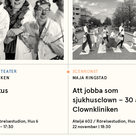
 TEATER
SCENKONST
IKEN
MAJA RINGSTAD
kus
Att jobba som
sjukhusclown – 30
Clownkliniken
örelsestudion, Hus 6
Ateljé 602 / Rörelsestudion, Hus
 – 17:30
22 november | 18:30