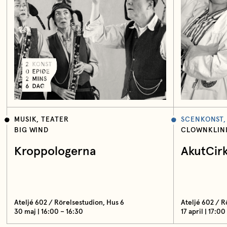
MUSIK, TEATER
SCENKONST,
BIG WIND
CLOWNKLIN
Kroppologerna
AkutCir
Ateljé 602 / Rörelsestudion, Hus 6
Ateljé 602 / R
30 maj | 16:00 – 16:30
17 april | 17:00