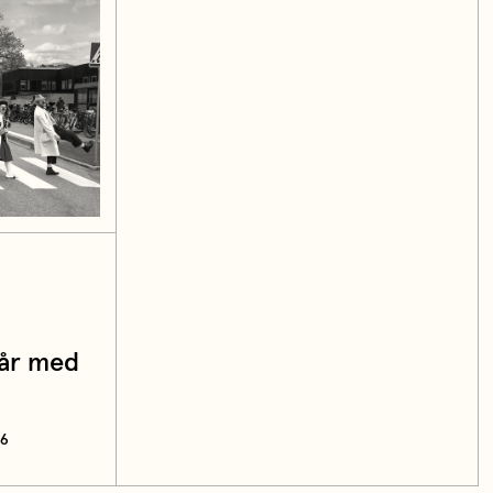
 år med
 6