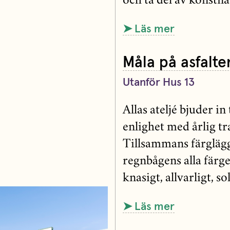
och ta del av konstn
➤ Läs mer
Måla på asfalte
Utanför Hus 13
Allas ateljé bjuder in
enlighet med årlig t
Tillsammans färglägge
regnbågens alla färger
knasigt, allvarligt, sol
➤ Läs mer