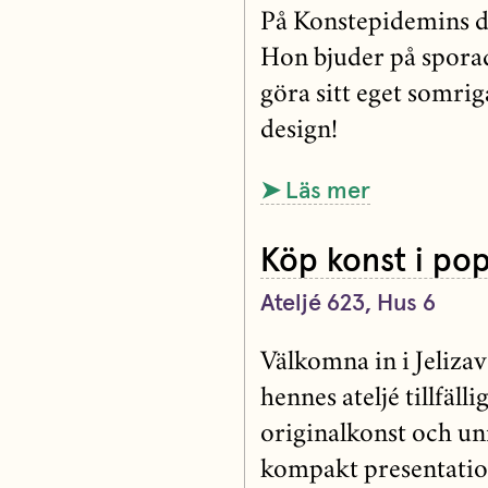
På Konstepidemins da
Hon bjuder på sporad
göra sitt eget somrig
design!
➤ Läs mer
Köp konst i po
Ateljé 623, Hus 6
Välkomna in i Jeliza
hennes ateljé tillfäll
originalkonst och u
kompakt presentation