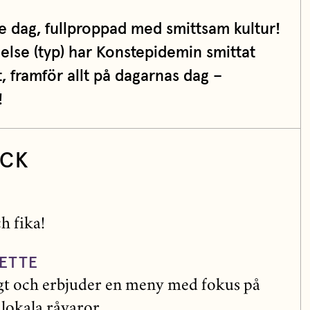
e dag, fullproppad med smittsam kultur!
else (typ) har Konstepidemin smittat
 framför allt på dagarnas dag –
!
YCK
h fika!
ETTE
gt och erbjuder en meny med fokus på
lokala råvaror.