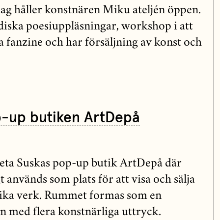
g håller konstnären Miku ateljén öppen.
iska poesiuppläsningar, workshop i att
a fanzine och har försäljning av konst och
p-up butiken ArtDepå
veta Suskas pop-up butik ArtDepå där
igt används som plats för att visa och sälja
nika verk. Rummet formas som en
 med flera konstnärliga uttryck.