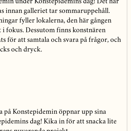
demin under Konstepidemins dag! Det här
sas innan galleriet tar sommaruppehåll.
lningar fyller lokalerna, den här gången
 i fokus. Dessutom finns konstnären
ats för att samtala och svara på frågor, och
acks och dryck.
na på Konstepidemin öppnar upp sina
pidemins dag! Kika in för att snacka lite