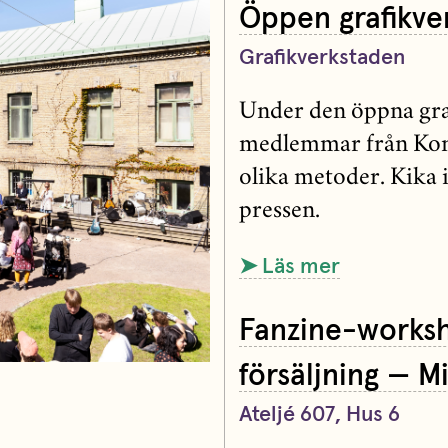
Öppen grafikve
Grafikverkstaden
Under den öppna graf
medlemmar från Kons
olika metoder. Kika i
pressen.
➤ Läs mer
Fanzine-worksh
försäljning — M
Ateljé 607, Hus 6