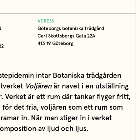
ADRESS
d
Göteborgs botaniska trädgård
Carl Skottsbergs Gata 22A
413 19 Göteborg
22
stepidemin intar Botaniska trädgården
stverket
Voljären
är navet i en utställning
. Verket är ett rum där tankar flyger fritt,
 för det fria, voljären som ett rum som
amar in. När man stiger in i verket
mposition av ljud och ljus.