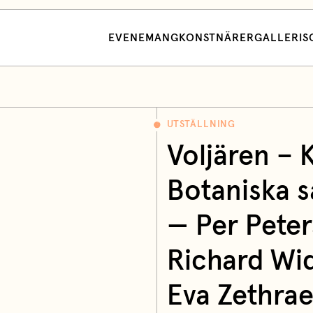
EVENEMANG
KONSTNÄRER
GALLERI
S
UTSTÄLLNING
Voljären – 
Botaniska 
—
Per Pete
Richard Wi
Eva Zethra