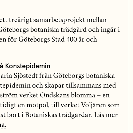
 ett treårigt samarbetsprojekt mellan
öteborgs botaniska trädgård och ingår i
 för Göteborgs Stad 400 år och
å Konstepidemin
ria Sjöstedt från Göteborgs botaniska
stepidemin och skapar tillsammans med
dström verket Ondskans blomma – en
idigt en motpol, till verket Voljären som
st bort i Botaniskas trädgårdar.
Läs mer
a.