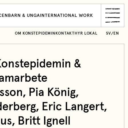
CEN
BARN & UNGA
INTERNATIONAL WORK
OM KONSTEPIDEMIN
KONTAKT
HYR LOKAL
SV
/
EN
Konstepidemin &
samarbete
rsson
,
Pia König
,
derberg
,
Eric Langert
,
eus
, Britt Ignell