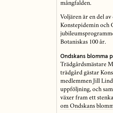
mångfalden.
Voljären är en del av
Konstepidemin och G
jubileumsprogrammen
Botaniskas 100 år.
Ondskans blomma p
Trädgårdsmästare Ma
trädgård gästar Kon
medlemmen Jill Lin
uppföljning, och samt
växer fram ett stenka
om Ondskans blomm