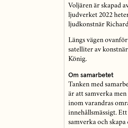
Voljären är skapad a
ljudverket 2022 heter
ljudkonstnär Richar
Längs vägen ovanför
satelliter av konstnä
König.
Om samarbetet
Tanken med samarbet
är att samverka men 
inom varandras områ
innehållsmässigt. Et
samverka och skapa 