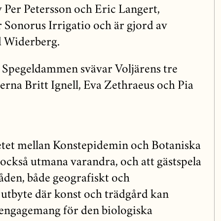
v Per Petersson och Eric Langert,
 Sonorus Irrigatio och är gjord av
d Widerberg.
 Spegeldammen svävar Voljärens tre
rerna Britt Ignell, Eva Zethraeus och Pia
et mellan Konstepidemin och Botaniska
också utmana varandra, och att gästspela
den, både geografiskt och
t utbyte där konst och trädgård kan
engagemang för den biologiska