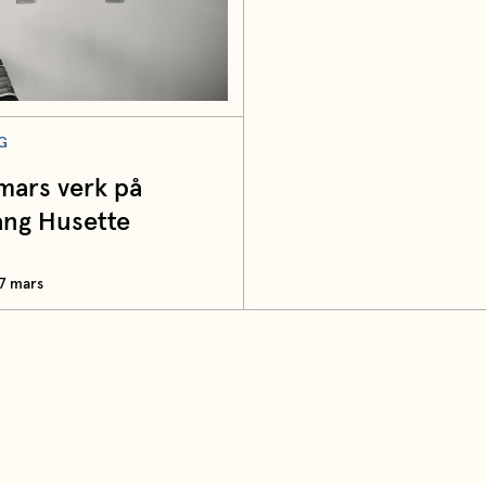
G
ars verk på
ang Husette
7 mars