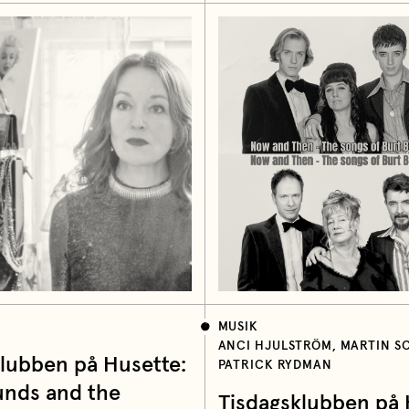
MUSIK
ANCI HJULSTRÖM, MARTIN 
klubben på Husette:
PATRICK RYDMAN
unds and the
Tisdagsklubben på 