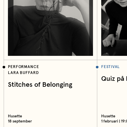
PERFORMANCE
FESTIVAL
LARA BUFFARD
Quiz på
Stitches of Belonging
Husette
Husette
18 september
1 februari | 19