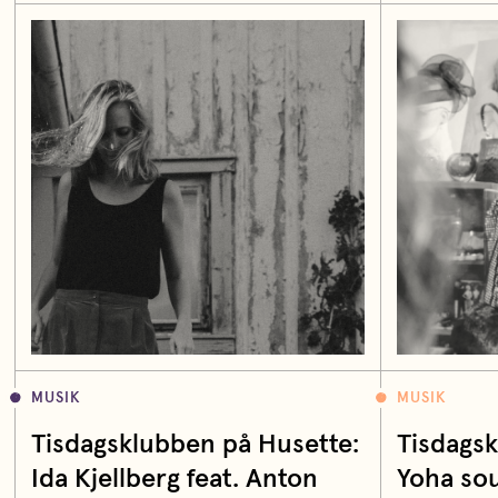
MUSIK
MUSIK
Tisdagsklubben på Husette:
Tisdags
Ida Kjellberg feat. Anton
Yoha so