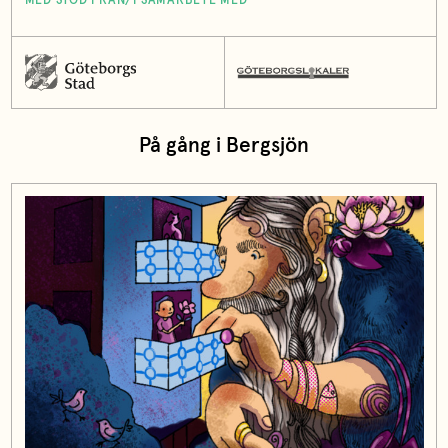
MED STÖD FRÅN/I SAMARBETE MED
På gång i Bergsjön