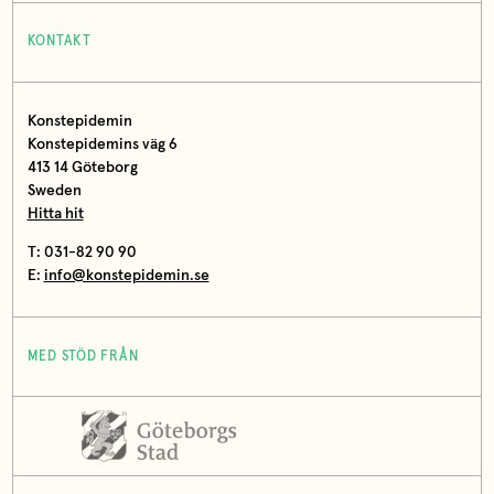
KONTAKT
Konstepidemin
Konstepidemins väg 6
413 14 Göteborg
Sweden
Hitta hit
T: 031-82 90 90
E:
info@konstepidemin.se
MED STÖD FRÅN