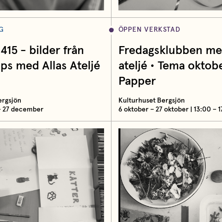
G
ÖPPEN VERKSTAD
415 - bilder från
Fredagsklubben med
s med Allas Ateljé
ateljé • Tema oktob
Papper
ergsjön
Kulturhuset Bergsjön
– 27 december
6 oktober – 27 oktober | 13:00 – 