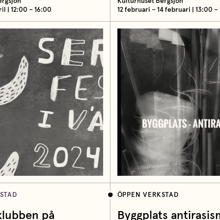
ergsjön
Kulturhuset Bergsjön
ril | 12:00 – 16:00
12 februari – 14 februari | 13:00 –
STAD
ÖPPEN VERKSTAD
klubben på
Byggplats antirasi