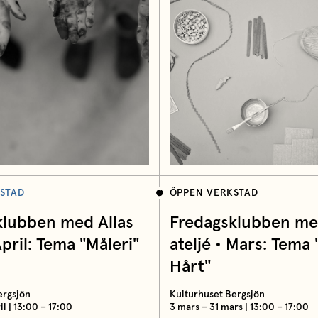
STAD
ÖPPEN VERKSTAD
klubben med Allas
Fredagsklubben med
April: Tema "Måleri"
ateljé • Mars: Tema
Hårt"
ergsjön
Kulturhuset Bergsjön
ril | 13:00 – 17:00
3 mars – 31 mars | 13:00 – 17:00