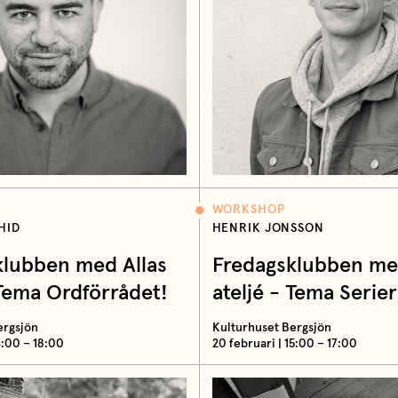
WORKSHOP
HID
HENRIK JONSSON
klubben med Allas
Fredagsklubben med
 Tema Ordförrådet!
ateljé - Tema Serier
ergsjön
Kulturhuset Bergsjön
4:00 – 18:00
20 februari | 15:00 – 17:00