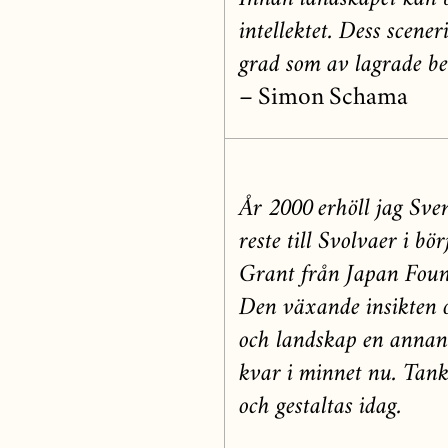
Innan landskapet kan bl
intellektet. Dess scene
grad som av lagrade be
– Simon Schama
År 2000 erhöll jag Sv
reste till Svolvaer i bö
Grant från Japan Found
Den växande insikten om
och landskap en annan 
kvar i minnet nu. Tank
och gestaltas idag.