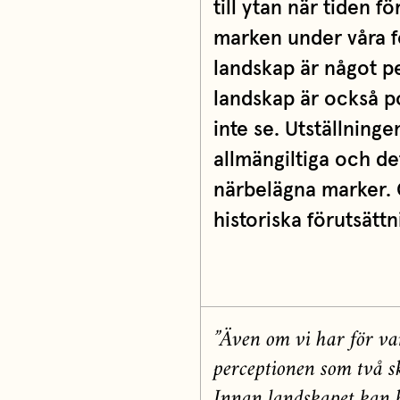
till ytan när tiden f
marken under våra fö
landskap är något per
landskap är också pol
inte se. Utställning
allmängiltiga och de
närbelägna marker.
historiska förutsättn
”Även om vi har för va
perceptionen som två ski