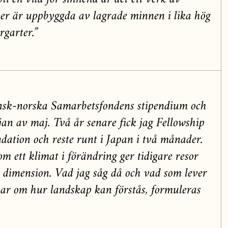
i en vila för sinnena är det ett verk av
rier är uppbyggda av lagrade minnen i lika hög
rgarter.”
ensk-norska Samarbetsfondens stipendium och
rjan av maj. Två år senare fick jag Fellowship
ation och reste runt i Japan i två månader.
 ett klimat i förändring ger tidigare resor
dimension. Vad jag såg då och vad som lever
ar om hur landskap kan förstås, formuleras