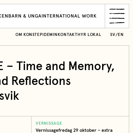
CEN
BARN & UNGA
INTERNATIONAL WORK
OM KONSTEPIDEMIN
KONTAKT
HYR LOKAL
SV
/
EN
 – Time and Memory,
d Reflections
svik
VERNISSAGE
Vernissagefredag 29 oktober – extra