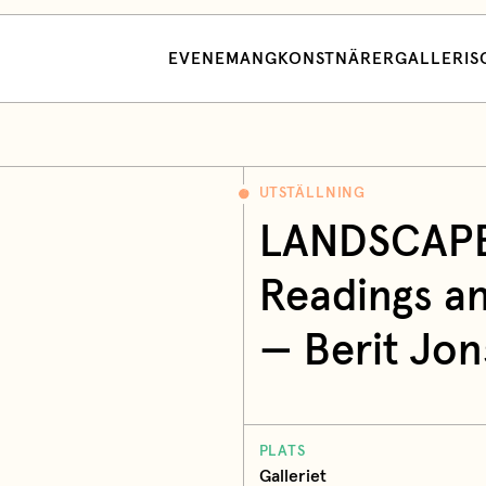
EVENEMANG
KONSTNÄRER
GALLERI
S
UTSTÄLLNING
LANDSCAPE
Readings an
— Berit Jon
PLATS
Galleriet