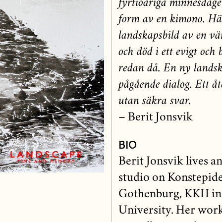
fyrtioåriga minnesdagen
form av en kimono. Här
landskapsbild av en vä
och död i ett evigt och
redan då. En ny landska
pågående dialog. Ett åt
utan säkra svar.
– Berit Jonsvik
BIO
Berit Jonsvik lives 
studio on Konstepid
Gothenburg, KKH in 
University. Her work