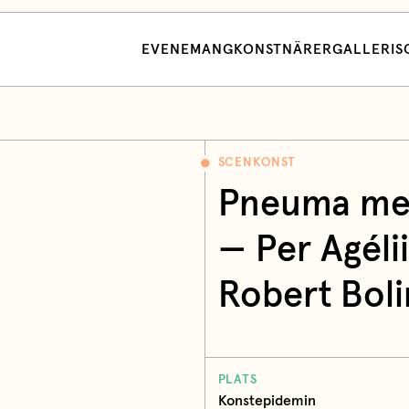
EVENEMANG
KONSTNÄRER
GALLERI
S
SCENKONST
Pneuma med
—
Per Agélii
Robert Boli
PLATS
Konstepidemin