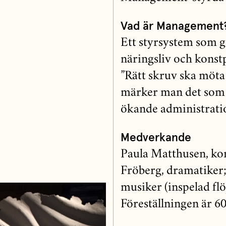
Vad är Management
Ett styrsystem som g
näringsliv och konstp
”Rätt skruv ska möta 
märker man det som 
ökande administrati
Medverkande
Paula Matthusen, komp
Fröberg, dramatiker;
musiker (inspelad flöj
Föreställningen är 6