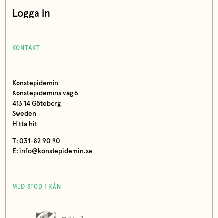
Logga in
KONTAKT
Konstepidemin
Konstepidemins väg 6
413 14 Göteborg
Sweden
Hitta hit
T: 031-82 90 90
E:
info@konstepidemin.se
MED STÖD FRÅN