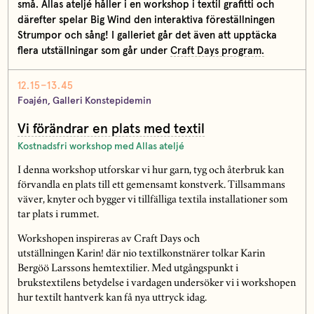
små. Allas ateljé håller i en workshop i textil grafitti och
därefter spelar Big Wind den interaktiva föreställningen
Strumpor och sång! I galleriet går det även att upptäcka
flera utställningar som går under
Craft Days program.
12.15–13.45
Foajén, Galleri Konstepidemin
Vi förändrar en plats med textil
Kostnadsfri workshop med Allas ateljé
I denna workshop utforskar vi hur garn, tyg och återbruk kan
förvandla en plats till ett gemensamt konstverk. Tillsammans
väver, knyter och bygger vi tillfälliga textila installationer som
tar plats i rummet.
Workshopen inspireras av Craft Days och
utställningen Karin! där nio textilkonstnärer tolkar Karin
Bergöö Larssons hemtextilier. Med utgångspunkt i
brukstextilens betydelse i vardagen undersöker vi i workshopen
hur textilt hantverk kan få nya uttryck idag.