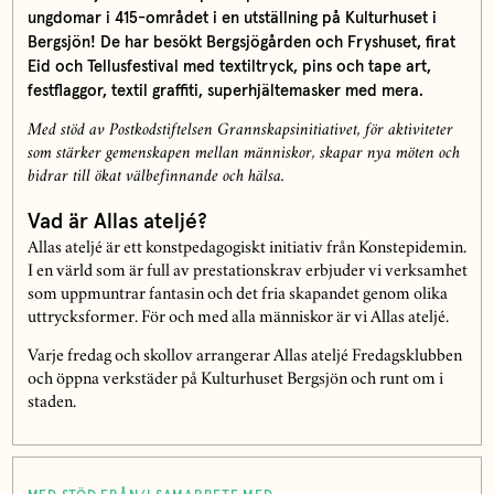
ungdomar i 415-området i en utställning på Kulturhuset i
Bergsjön! De har besökt Bergsjögården och Fryshuset, firat
Eid och Tellusfestival med textiltryck, pins och tape art,
festflaggor, textil graffiti, superhjältemasker med mera.
Med stöd av Postkodstiftelsen Grannskapsinitiativet, för aktiviteter
som stärker gemenskapen mellan människor, skapar nya möten och
bidrar till ökat välbefinnande och hälsa.
Vad är Allas ateljé?
Allas ateljé är ett konstpedagogiskt initiativ från Konstepidemin.
I en värld som är full av prestationskrav erbjuder vi verksamhet
som uppmuntrar fantasin och det fria skapandet genom olika
uttrycksformer. För och med alla människor är vi Allas ateljé.
Varje fredag och skollov arrangerar Allas ateljé Fredagsklubben
och öppna verkstäder på Kulturhuset Bergsjön och runt om i
staden.