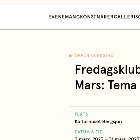
EVENEMANG
KONSTNÄRER
GALLERI
S
ÖPPEN VERKSTAD
Fredagsklub
Mars: Tema 
PLATS
Kulturhuset Bergsjön
DATUM & TID
3 mars, 2023 – 31 mars, 2023 