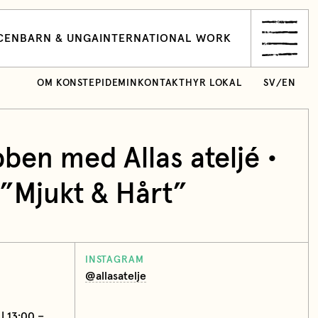
CEN
BARN & UNGA
INTERNATIONAL WORK
OM KONSTEPIDEMIN
KONTAKT
HYR LOKAL
SV
/
EN
ben med Allas ateljé •
”Mjukt & Hårt”
INSTAGRAM
@allasatelje
| 13:00 –