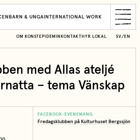
CEN
BARN & UNGA
INTERNATIONAL WORK
OM KONSTEPIDEMIN
KONTAKT
HYR LOKAL
SV
/
EN
ben med Allas ateljé
rnatta – tema Vänskap
FACEBOOK-EVENEMANG
Fredagsklubben på Kulturhuset Bergssjön
:00