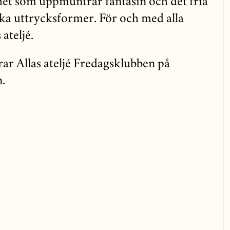
et som uppmuntrar fantasin och det fria
ka uttrycksformer. För och med alla
ateljé.
rar Allas ateljé Fredagsklubben på
.