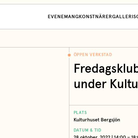
EVENEMANG
KONSTNÄRER
GALLERI
S
ÖPPEN VERKSTAD
Fredagsklub
under Kultu
PLATS
Kulturhuset Bergsjön
DATUM & TID
28 oktober, 2022 | 14:00 – 18