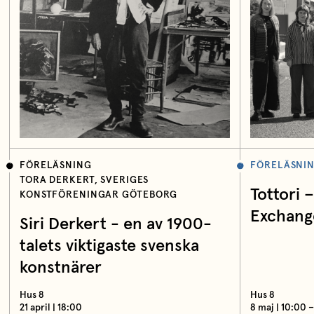
FÖRELÄSNING
FÖRELÄSNI
TORA DERKERT, SVERIGES
Tottori 
KONSTFÖRENINGAR GÖTEBORG
Exchang
Siri Derkert - en av 1900-
talets viktigaste svenska
konstnärer
Hus 8
Hus 8
21 april | 18:00
8 maj | 10:00 