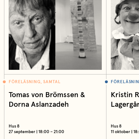
FÖRELÄSNING, SAMTAL
FÖRELÄSNIN
Tomas von Brömssen &
Kristin 
Dorna Aslanzadeh
Lagergå
Hus 8
Hus 8
27 september | 18:00 – 21:00
11 oktober | 18