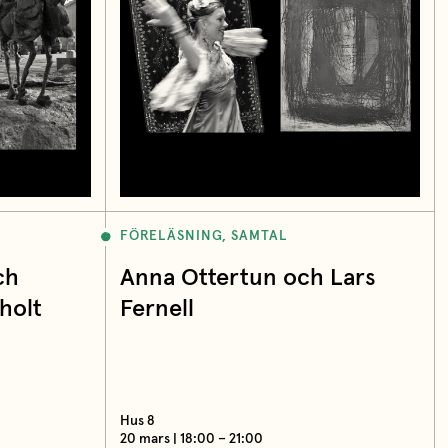
FÖRELÄSNING, SAMTAL
ch
Anna Ottertun och Lars
holt
Fernell
Hus 8
20 mars | 18:00 – 21:00