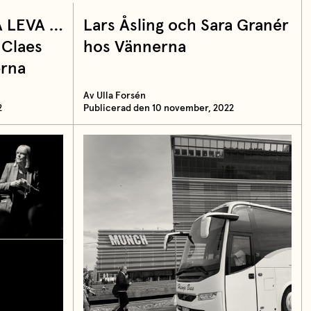
Å LEVA …
Lars Åsling och Sara Granér
 Claes
hos Vännerna
erna
Av Ulla Forsén
2
Publicerad den 10 november, 2022