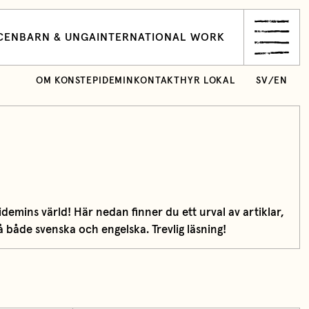
CEN
BARN & UNGA
INTERNATIONAL WORK
OM KONSTEPIDEMIN
KONTAKT
HYR LOKAL
SV
/
EN
emins värld! Här nedan finner du ett urval av artiklar,
 både svenska och engelska. Trevlig läsning!