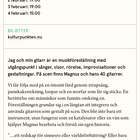
2 februari: 19:00
3 februari: 19:00
4 februari: 15:00
BILJETTER
kulturpunkten.nu
Jag och min gitarr är en musikföreställning med
utgångspunkt i sånger, visor, rörelse, improvisationer och
gestaltningar. På scen finns Magnus och hans 40 gitarrer.
Vi får följa med på en ömsint färd genom strupsång,
pannkaksstekning, loopar och en morfar som lär sig sticka. En
berättelse om människor som funnits omkring en.
Föreställningen grundar sig i en längtan att integrera och
använda gitarren som gestalt på scen. Den blir inte bara ett
instrument, utan fungerar som en katalysator eller en vän som
hjälper Magnus bearbeta och förstå sin egen historia.
” …ett redskap för sinnesro eller världsförbättring? Eller bara